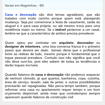
Varais em Alagoinhas - BA
Casa e decoração
são dois temas agradáveis, que são
tratados com muito carinho porque quem está planejando
mudança. Seja por comemorar a festa de casamento, saída do
aluguel e ir para casa própria, ou até mesmo troca para uma
residência maior ou menor. Se o
imóvel
pertencer a um casal,
lembre-se que a característica de ambos precisa prevalecer.
Quem optou por contratar um
arquiteto
,
decorador
ou
designer de interiores
, uma boa conversa franca é o primeiro
passo que deverá ser dado. Jamais deixe que o profissional
tome as rédeas de tudo, mesmo porque é fundamental que o
toque pessoal prevalece. Contudo isso não significa que você
não deva ouvi-los, pois eles sabem de todas as tendências e
darão toques incríveis.
Quando falamos de
casa e decoração
não podemos esquecer
de nenhum cômodo, já que quartos, banheiros, copa, cozinha,
área de serviço, lavado, sala de jantar, e outras possibilidades
precisarão ser repaginadas. Não perca tempo também, porque
reformar uma casa ou apartamento requer tempo e um bom
orçamento disponível, ainda mais que contratempos sempre
aparecem quando falamos de construção civil.