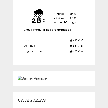
🌧️
Mínima:
23°C
28
Máxima:
28°C
°C
Índice UV:
9.7
Chuva irregular nas proximidades
Hoje
🌧️ 28° / 23°
Domingo
🌧️ 28° / 23°
Segunda-feira
🌧️ 28° / 22°
CATEGORIAS