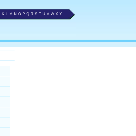
J
K
L
M
N
O
P
Q
R
S
T
U
V
W
X
Y