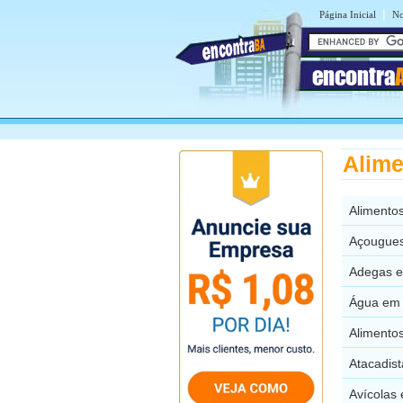
|
Página Inicial
No
encontra
Alime
Alimento
Açougues
Adegas e
Água em 
Alimento
Atacadis
Avícolas