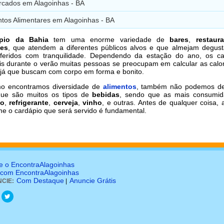
cados em Alagoinhas - BA
tos Alimentares em Alagoinhas - BA
ípio da Bahia
tem uma enorme variedade de
bares
,
restaur
tes
, que atendem a diferentes públicos alvos e que almejam degust
eferidos com tranquilidade. Dependendo da estação do ano, os ca
is durante o verão muitas pessoas se preocupam em calcular as calo
 já que buscam com corpo em forma e bonito.
o encontramos diversidade de
alimentos
, também não podemos de
que são muitos os tipos de
bebidas
, sendo que as mais consumid
co
,
refrigerante
,
cerveja
,
vinho
, e outras. Antes de qualquer coisa,
me o cardápio que será servido é fundamental.
e o EncontraAlagoinhas
 com EncontraAlagoinhas
Com Destaque
Anuncie Grátis
CIE:
|