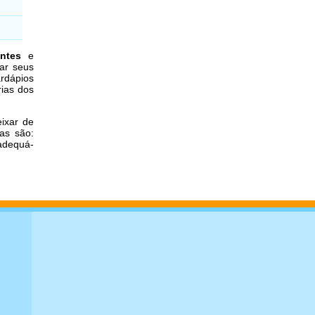
antes
e
ar seus
rdápios
rias dos
ixar de
as são:
 adequá-