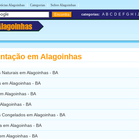
|
|
|
tícias Alagoinhas
Categorias
Sobre Alagoinhas
A
B
C
D
E
F
G
H
I
categorias:
Alagoinhas
ntação em Alagoinhas
s Naturais em Alagoinhas - BA
 em Alagoinhas - BA
m Alagoinhas - BA
Alagoinhas - BA
s Congelados em Alagoinhas - BA
ta em Alagoinhas - BA
 em Alagoinhas - BA