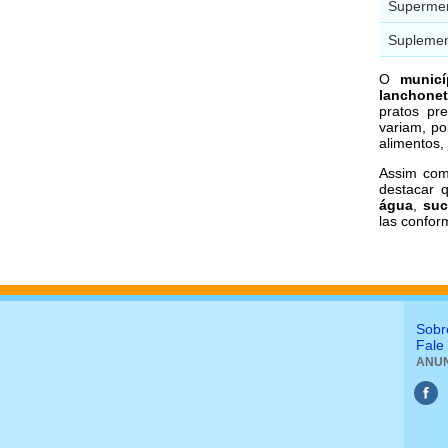
Supermer
Suplemen
O
munic
lanchone
pratos pr
variam, po
alimentos,
Assim com
destacar 
água
,
su
las confor
Sobr
Fale
ANUN