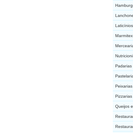
Hamburgu
Lanchone
Laticínio
Marmitex
Merceari
Nutricion
Padarias
Pastelari
Peixarias
Pizzarias
Queijos 
Restaura
Restauran