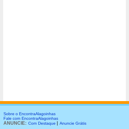
Sobre o EncontraAlagoinhas
Fale com EncontraAlagoinhas
ANUNCIE:
|
Com Destaque
Anuncie Grátis