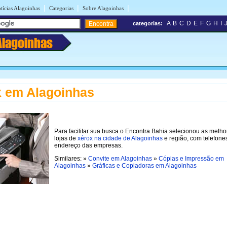
|
|
|
tícias Alagoinhas
Categorias
Sobre Alagoinhas
A
B
C
D
E
F
G
H
I
categorias:
Alagoinhas
 em Alagoinhas
Para facilitar sua busca o Encontra Bahia selecionou as melho
lojas de
xérox na cidade de Alagoinhas
e região, com telefone
endereço das empresas.
Similares: »
Convite em Alagoinhas
»
Cópias e Impressão em
Alagoinhas
»
Gráficas e Copiadoras em Alagoinhas