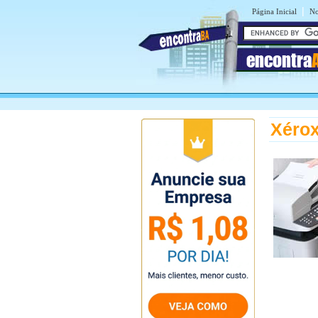
|
Página Inicial
No
encontra
Xérox