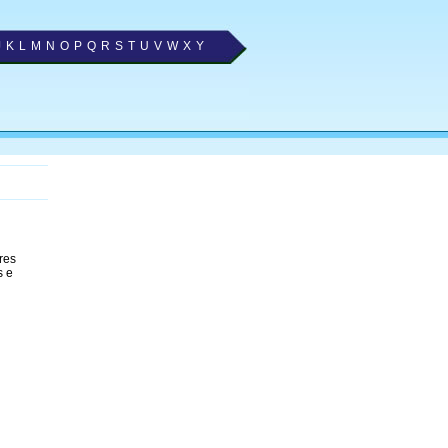
J
K
L
M
N
O
P
Q
R
S
T
U
V
W
X
Y
res
s e