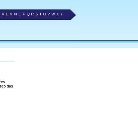
J
K
L
M
N
O
P
Q
R
S
T
U
V
W
X
Y
res
reço das