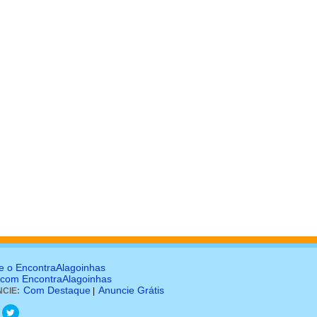
e o EncontraAlagoinhas
 com EncontraAlagoinhas
Com Destaque
Anuncie Grátis
CIE:
|