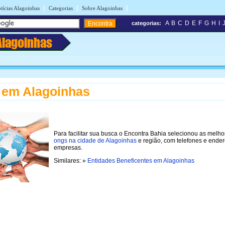
|
|
|
tícias Alagoinhas
Categorias
Sobre Alagoinhas
A
B
C
D
E
F
G
H
I
categorias:
Alagoinhas
 em Alagoinhas
Para facilitar sua busca o Encontra Bahia selecionou as melho
ongs na cidade de Alagoinhas
e região, com telefones e ende
empresas.
Similares: »
Entidades Beneficentes em Alagoinhas