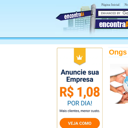
|
Página Inicial
No
encontra
Ongs