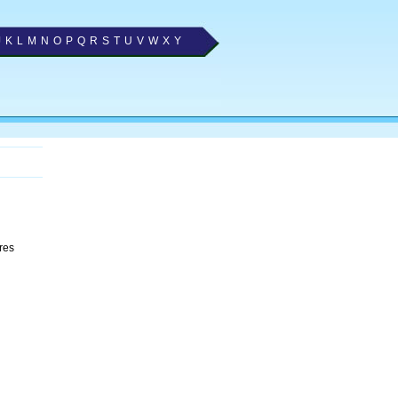
J
K
L
M
N
O
P
Q
R
S
T
U
V
W
X
Y
res