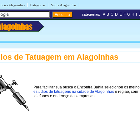
|
|
|
tícias Alagoinhas
Categorias
Sobre Alagoinhas
A
B
C
D
E
F
G
H
I
categorias:
Alagoinhas
ios de Tatuagem em Alagoinhas
Para facilitar sua busca o Encontra Bahia selecionou os melho
estúdios de tatuagens na cidade de Alagoinhas
e região, com
telefones e endereço das empresas.