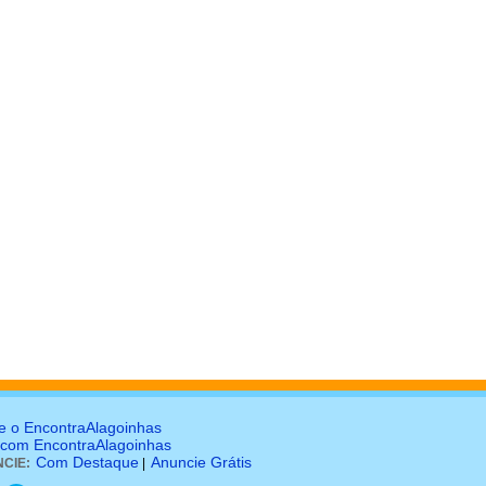
e o EncontraAlagoinhas
 com EncontraAlagoinhas
Com Destaque
Anuncie Grátis
CIE:
|