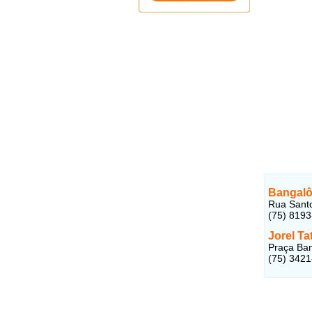
Bangalô
Rua Santo
(75) 819
Jorel Ta
Praça Ban
(75) 342