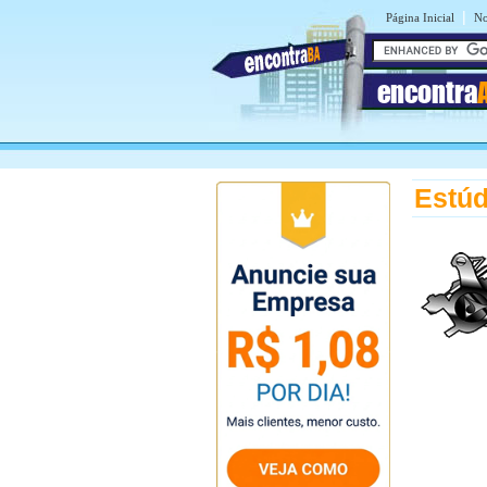
|
Página Inicial
No
encontra
Estúd