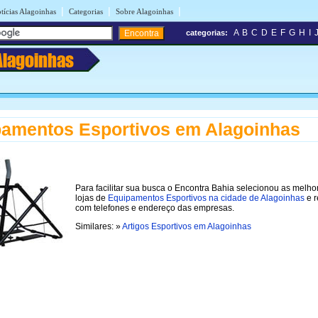
|
|
|
tícias Alagoinhas
Categorias
Sobre Alagoinhas
A
B
C
D
E
F
G
H
I
categorias:
Alagoinhas
amentos Esportivos em Alagoinhas
Para facilitar sua busca o Encontra Bahia selecionou as melho
lojas de
Equipamentos Esportivos na cidade de Alagoinhas
e r
com telefones e endereço das empresas.
Similares: »
Artigos Esportivos em Alagoinhas