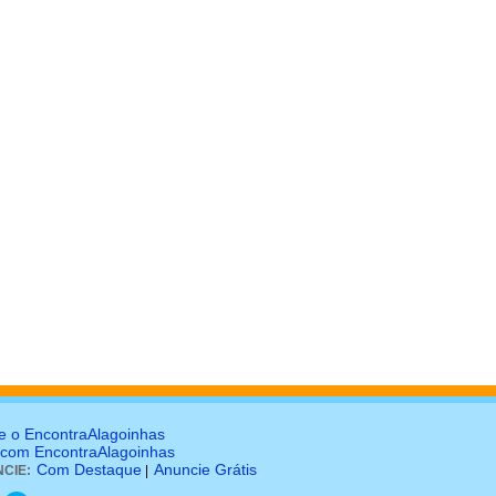
e o EncontraAlagoinhas
 com EncontraAlagoinhas
Com Destaque
Anuncie Grátis
CIE:
|