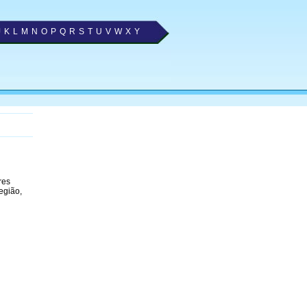
J
K
L
M
N
O
P
Q
R
S
T
U
V
W
X
Y
res
egião,