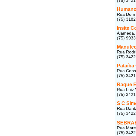
(75) 342
Humanos
Rua Dom P
(75) 318
Insite C
Alameda, 
(75) 993
Manutec
Rua Rodri
(75) 342
Pataíba
Rua Conse
(75) 342
Raque E
Rua Luiz 
(75) 342
S C Sim
Rua Danta
(75) 342
SEBRAE-
Rua Marec
(75) 342