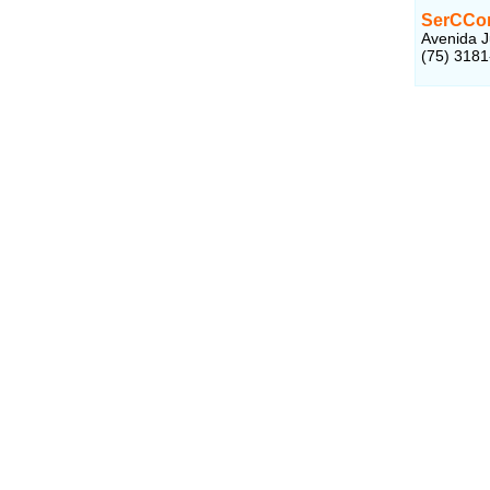
SerCCon
Avenida J
(75) 318