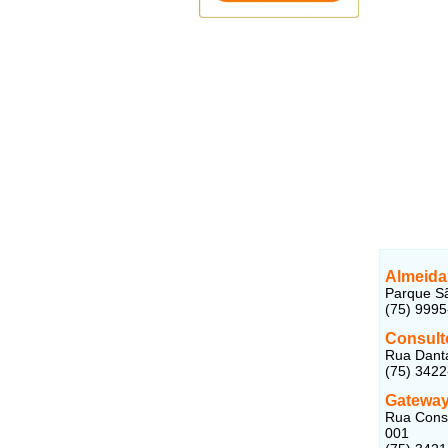
Almeida 
Parque Sã
(75) 999
Consulto
Rua Danta
(75) 3422
Gateway
Rua Conse
001