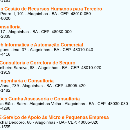
1-3183
 Gestão de Recursos Humanos para Terceiro
edro II, 101 - Alagoinhas - BA - CEP: 48010-050
2-8020
onsultoria
17 - Alagoinhas - BA - CEP: 48030-000
3-2835
h Informática e Automação Comercial
gues Lima, 37 - Alagoinhas - BA - CEP: 48010-040
2-4416
 Consultoria e Corretora de Seguro
lheiro Saraiva, 88 - Alagoinhas - BA - CEP: 48010-020
1-1919
ngenharia e Consultoria
Viana, 739 - Alagoinhas - BA - CEP: 48005-420
1-1482
ões Cunha Assessoria e Consultoria
s Bião - Bairro: Alagoinhas Velha - Alagoinhas - BA - CEP: 48030-030
2-4298
Serviço de Apoio às Micro e Pequenas Empresa
hal Deodoro, 68 - Alagoinhas - BA - CEP: 48005-020
2-1555