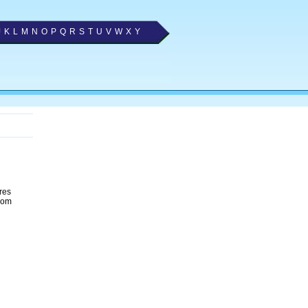
J
K
L
M
N
O
P
Q
R
S
T
U
V
W
X
Y
res
com