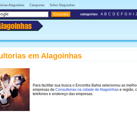
|
|
|
tícias Alagoinhas
Categorias
Sobre Alagoinhas
A
B
C
D
E
F
G
H
I
categorias:
Alagoinhas
ltorias em Alagoinhas
Para facilitar sua busca o Encontra Bahia selecionou as melho
empresas de
Consultorias na cidade de Alagoinhas
e região, 
telefones e endereço das empresas.