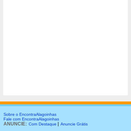
Sobre o EncontraAlagoinhas
Fale com EncontraAlagoinhas
ANUNCIE:
|
Com Destaque
Anuncie Grátis