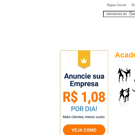
|
Página Inicial
No
encontr
Acade