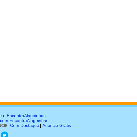
e o EncontraAlagoinhas
 com EncontraAlagoinhas
Com Destaque
Anuncie Grátis
CIE:
|