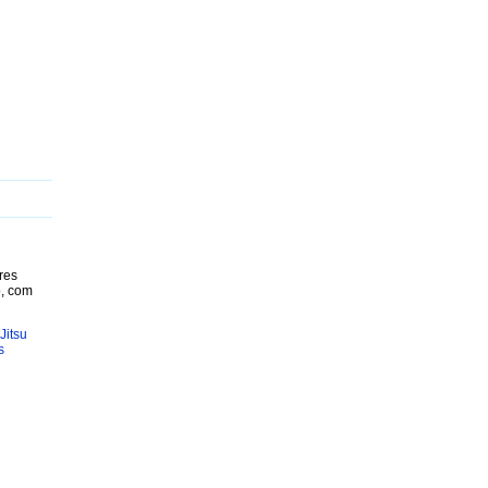
J
K
L
M
N
O
P
Q
R
S
T
U
V
W
X
Y
res
o, com
 Jitsu
s