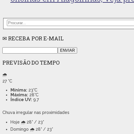
✉ RECEBA POR E-MAIL
PREVISÃO DO TEMPO
🌧️
27
°C
Mínima:
23°C
Máxima:
28°C
Índice UV:
9.7
Chuva irregular nas proximidades
Hoje
🌧️ 28° / 23°
Domingo
🌧️ 28° / 23°