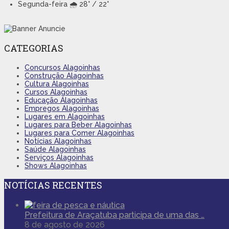
Segunda-feira
🌧️ 28° / 22°
CATEGORIAS
Concursos Alagoinhas
Construção Alagoinhas
Cultura Alagoinhas
Cursos Alagoinhas
Educação Alagoinhas
Empregos Alagoinhas
Lugares em Alagoinhas
Lugares para Beber Alagoinhas
Lugares para Comer Alagoinhas
Notícias Alagoinhas
Saúde Alagoinhas
Serviços Alagoinhas
Shows Alagoinhas
NOTÍCIAS RECENTES
Prefeitura de Araçatuba participa de uma das …
8 de agosto de 2026